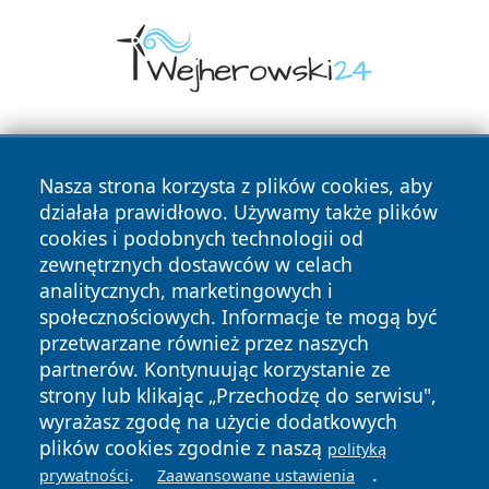
Nasza strona korzysta z plików cookies, aby
działała prawidłowo. Używamy także plików
cookies i podobnych technologii od
zewnętrznych dostawców w celach
Copyright © 2026 limanowskie.pl Wszystkie prawa
analitycznych, marketingowych i
zastrzeżone.
społecznościowych. Informacje te mogą być
przetwarzane również przez naszych
partnerów. Kontynuując korzystanie ze
Polityka
Polityka
News
Autorzy
strony lub klikając „Przechodzę do serwisu",
Prywatności
Cookies
wyrażasz zgodę na użycie dodatkowych
plików cookies zgodnie z naszą
polityką
.
.
prywatności
Zaawansowane ustawienia