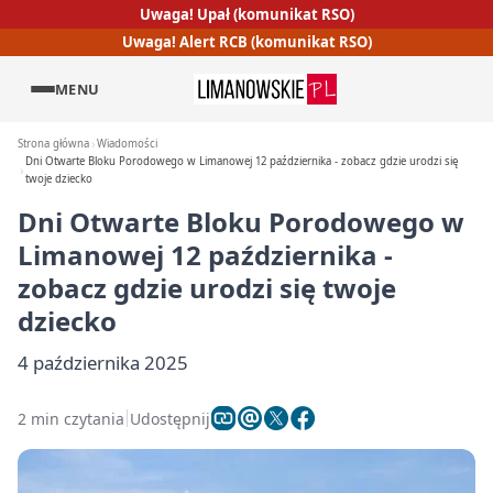
Uwaga! Upał (komunikat RSO)
Uwaga! Alert RCB (komunikat RSO)
MENU
Strona główna
Wiadomości
Dni Otwarte Bloku Porodowego w Limanowej 12 października - zobacz gdzie urodzi się
twoje dziecko
Dni Otwarte Bloku Porodowego w
Limanowej 12 października -
zobacz gdzie urodzi się twoje
dziecko
4 października 2025
2 min czytania
Udostępnij