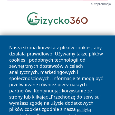
autopromocja
Nasza strona korzysta z plików cookies, aby
działała prawidłowo. Używamy także plików
cookies i podobnych technologii od
zewnętrznych dostawców w celach
Copyright © 2026 limanowskie.pl Wszystkie prawa
analitycznych, marketingowych i
zastrzeżone.
społecznościowych. Informacje te mogą być
przetwarzane również przez naszych
partnerów. Kontynuując korzystanie ze
Polityka
Polityka
News
Autorzy
strony lub klikając „Przechodzę do serwisu",
Prywatności
Cookies
wyrażasz zgodę na użycie dodatkowych
plików cookies zgodnie z naszą
polityką