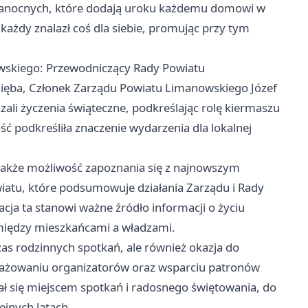
lkanocnych, które dodają uroku każdemu domowi w
każdy znalazł coś dla siebie, promując przy tym
owskiego: Przewodniczący Rady Powiatu
Zięba, Członek Zarządu Powiatu Limanowskiego Józef
ali życzenia świąteczne, podkreślając rolę kiermaszu
ść podkreśliła znaczenie wydarzenia dla lokalnej
i także możliwość zapoznania się z najnowszym
atu, które podsumowuje działania Zarządu i Rady
cja ta stanowi ważne źródło informacji o życiu
 między mieszkańcami a władzami.
zas rodzinnych spotkań, ale również okazja do
aangażowaniu organizatorów oraz wsparciu patronów
ł się miejscem spotkań i radosnego świętowania, do
ejnych latach.