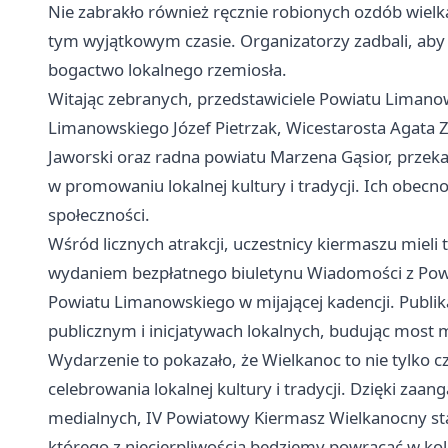
Nie zabrakło również ręcznie robionych ozdób wie
tym wyjątkowym czasie. Organizatorzy zadbali, aby 
bogactwo lokalnego rzemiosła.
Witając zebranych, przedstawiciele Powiatu Liman
Limanowskiego Józef Pietrzak, Wicestarosta Agata 
Jaworski oraz radna powiatu Marzena Gąsior, przekaz
w promowaniu lokalnej kultury i tradycji. Ich obecno
społeczności.
Wśród licznych atrakcji, uczestnicy kiermaszu miel
wydaniem bezpłatnego biuletynu Wiadomości z Powi
Powiatu Limanowskiego w mijającej kadencji. Publika
publicznym i inicjatywach lokalnych, budując most
Wydarzenie to pokazało, że Wielkanoc to nie tylko c
celebrowania lokalnej kultury i tradycji. Dzięki z
medialnych, IV Powiatowy Kiermasz Wielkanocny sta
którego z niecierpliwością będziemy powracać w kol