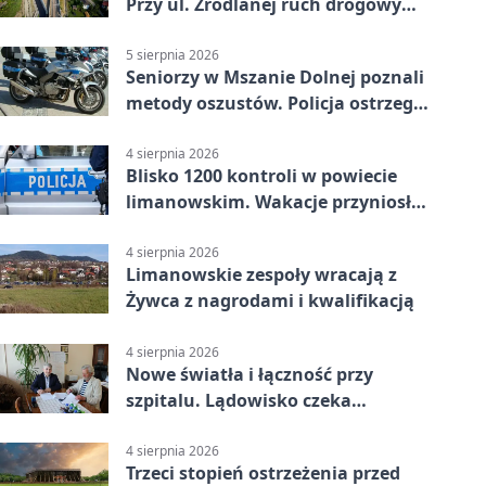
Przy ul. Źródlanej ruch drogowy
odseparowano od kolei
5 sierpnia 2026
Seniorzy w Mszanie Dolnej poznali
metody oszustów. Policja ostrzega
przed nowymi schematami
4 sierpnia 2026
Blisko 1200 kontroli w powiecie
limanowskim. Wakacje przyniosły
9 wypadków
4 sierpnia 2026
Limanowskie zespoły wracają z
Żywca z nagrodami i kwalifikacją
4 sierpnia 2026
Nowe światła i łączność przy
szpitalu. Lądowisko czeka
modernizacja
4 sierpnia 2026
Trzeci stopień ostrzeżenia przed