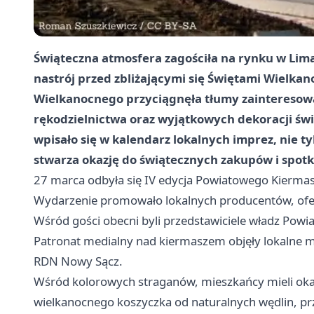
Świąteczna atmosfera zagościła na rynku w Li
nastrój przed zbliżającymi się Świętami Wielk
Wielkanocnego przyciągnęła tłumy zainteresow
rękodzielnictwa oraz wyjątkowych dekoracji świą
wpisało się w kalendarz lokalnych imprez, nie 
stwarza okazję do świątecznych zakupów i spot
27 marca odbyła się IV edycja Powiatowego Kierma
Wydarzenie promowało lokalnych producentów, ofer
Wśród gości obecni byli przedstawiciele władz Powi
Patronat medialny nad kiermaszem objęły lokalne m
RDN Nowy Sącz.
Wśród kolorowych straganów, mieszkańcy mieli oka
wielkanocnego koszyczka od naturalnych wędlin, prz