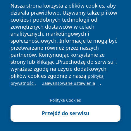
Każdy obiekt ma swój ogród z miejscem na grilla i
Nasza strona korzysta z plików cookies, aby
relaks na świeżym powietrzu. To idealne miejsce na
działała prawidłowo. Używamy także plików
poranną kawę z widokiem na pasmo Beskidu Niskiego
cookies i podobnych technologii od
czy wieczorny spacer wśród drzew.
zewnętrznych dostawców w celach
analitycznych, marketingowych i
Komfort i udogodnienia
społecznościowych. Informacje te mogą być
Czarne Domki oferują wszystkie nowoczesne
przetwarzane również przez naszych
udogodnienia bez rezygnacji z górskiego klimatu.
partnerów. Kontynuując korzystanie ze
Każdy domek ma:
strony lub klikając „Przechodzę do serwisu",
wyrażasz zgodę na użycie dodatkowych
Pełni wyposażony aneks kuchenny
plików cookies zgodnie z naszą
polityką
Kominek na drewno
.
.
prywatności
Zaawansowane ustawienia
Szybkie WiFi (ale w razie potrzeby można się odłączyć)
Prywatny parking
Polityka Cookies
Taras z meblami ogrodowymi
Dostęp do szlaków wprost z obiektu
Przejdź do serwisu
Dlaczego to najlepszy wybór
Po wielu pobytach mogę powiedzieć, że Czarne