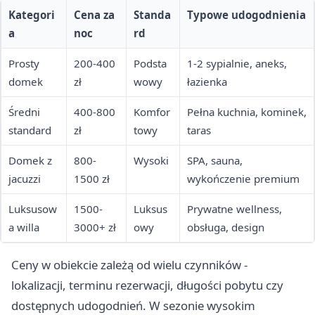
Kategori
Cena za
Standa
Typowe udogodnienia
a
noc
rd
Prosty
200-400
Podsta
1-2 sypialnie, aneks,
domek
zł
wowy
łazienka
Średni
400-800
Komfor
Pełna kuchnia, kominek,
standard
zł
towy
taras
Domek z
800-
Wysoki
SPA, sauna,
jacuzzi
1500 zł
wykończenie premium
Luksusow
1500-
Luksus
Prywatne wellness,
a willa
3000+ zł
owy
obsługa, design
Ceny w obiekcie zależą od wielu czynników -
lokalizacji, terminu rezerwacji, długości pobytu czy
dostępnych udogodnień. W sezonie wysokim