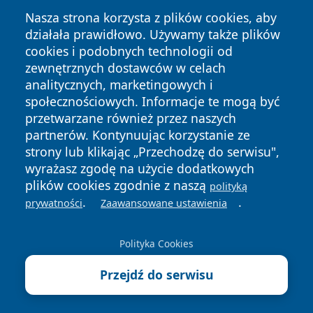
Nasza strona korzysta z plików cookies, aby
działała prawidłowo. Używamy także plików
cookies i podobnych technologii od
zewnętrznych dostawców w celach
analitycznych, marketingowych i
społecznościowych. Informacje te mogą być
Copyright © 2026 limanowskie.pl Wszystkie prawa
przetwarzane również przez naszych
zastrzeżone.
partnerów. Kontynuując korzystanie ze
strony lub klikając „Przechodzę do serwisu",
wyrażasz zgodę na użycie dodatkowych
Polityka
Polityka
plików cookies zgodnie z naszą
News
Autorzy
polityką
Prywatności
Cookies
.
.
prywatności
Zaawansowane ustawienia
Polityka Cookies
Przejdź do serwisu