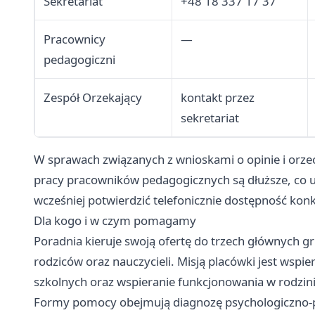
Sekretariat
+48 18 337 17 37
Pracownicy
—
pedagogiczni
Zespół Orzekający
kontakt przez
sekretariat
W sprawach związanych z wnioskami o opinie i orzec
pracy pracowników pedagogicznych są dłuższe, co 
wcześniej potwierdzić telefonicznie dostępność konk
Dla kogo i w czym pomagamy
Poradnia kieruje swoją ofertę do trzech głównych grup
rodziców oraz nauczycieli. Misją placówki jest wsp
szkolnych oraz wspieranie funkcjonowania w rodzinie
Formy pomocy obejmują diagnozę psychologiczno-pe