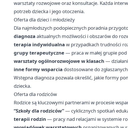
warsztaty rozwojowe oraz konsultacje. Każda inter
potrzeb dziecka i jego otoczenia.
Oferta dla dzieci i młodzieży
Dla najmłodszych podopiecznych poradnia przygotow
diagnoza
aktualnych możliwości i obszarów do roz
terapia indywidualna
w przypadkach trudności r
grupy terapeutyczne
— praca w małej grupie pod 
warsztaty ogólnorozwojowe w klasach
— działani
inne formy wsparcia
dostosowane do zgłaszanych
Wstępna diagnoza pozwala określić, jakie formy po
dziecka.
Oferta dla rodziców
Rodzice są kluczowymi partnerami w procesie wsparc
“Szkoły dla rodziców”
— cyklicznych spotkań eduk
terapii rodzin
— pracy nad relacjami w systemie r
wywiadówek warsztatowych
organizowanych w s