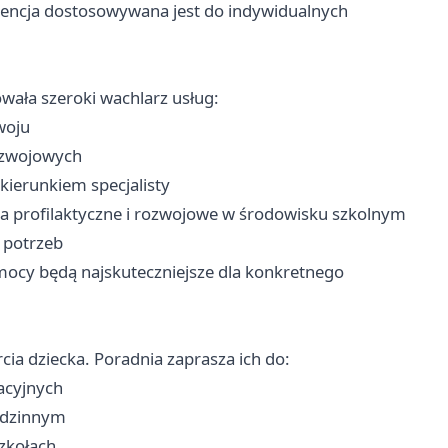
wencja dostosowywana jest do indywidualnych
ała szeroki wachlarz usług:
woju
ozwojowych
kierunkiem specjalisty
a profilaktyczne i rozwojowe w środowisku szkolnym
 potrzeb
mocy będą najskuteczniejsze dla konkretnego
ia dziecka. Poradnia zaprasza ich do:
acyjnych
odzinnym
zkołach