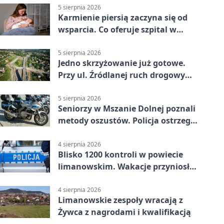
5 sierpnia 2026
Karmienie piersią zaczyna się od
wsparcia. Co oferuje szpital w
Limanowej
5 sierpnia 2026
Jedno skrzyżowanie już gotowe.
Przy ul. Źródlanej ruch drogowy
odseparowano od kolei
5 sierpnia 2026
Seniorzy w Mszanie Dolnej poznali
metody oszustów. Policja ostrzega
przed nowymi schematami
4 sierpnia 2026
Blisko 1200 kontroli w powiecie
limanowskim. Wakacje przyniosły
9 wypadków
4 sierpnia 2026
Limanowskie zespoły wracają z
Żywca z nagrodami i kwalifikacją