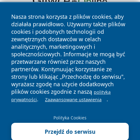
Nasza strona korzysta z plików cookies, aby
działała prawidłowo. Używamy także plików
cookies i podobnych technologii od
zewnętrznych dostawców w celach
analitycznych, marketingowych i
społecznościowych. Informacje te mogą być
Copyright © 2026 limanowskie.pl Wszystkie prawa
przetwarzane również przez naszych
zastrzeżone.
partnerów. Kontynuując korzystanie ze
strony lub klikając „Przechodzę do serwisu",
wyrażasz zgodę na użycie dodatkowych
Polityka
Polityka
News
Autorzy
plików cookies zgodnie z naszą
Prywatności
Cookies
polityką
.
.
prywatności
Zaawansowane ustawienia
Polityka Cookies
Przejdź do serwisu