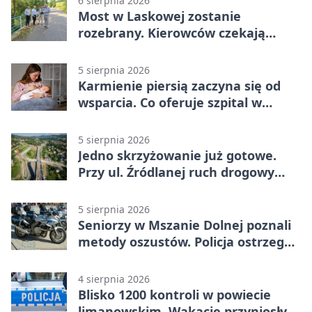
6 sierpnia 2026
Most w Laskowej zostanie
rozebrany. Kierowców czekają
objazdy
5 sierpnia 2026
Karmienie piersią zaczyna się od
wsparcia. Co oferuje szpital w
Limanowej
5 sierpnia 2026
Jedno skrzyżowanie już gotowe.
Przy ul. Źródlanej ruch drogowy
odseparowano od kolei
5 sierpnia 2026
Seniorzy w Mszanie Dolnej poznali
metody oszustów. Policja ostrzega
przed nowymi schematami
4 sierpnia 2026
Blisko 1200 kontroli w powiecie
limanowskim. Wakacje przyniosły 9